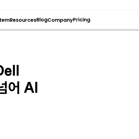
Blog
Pricing
stem
Resources
Company
ell
넘어 AI