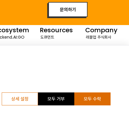
문의하기
cosystem
Resources
Company
ckend.AI:GO
도큐먼트
래블업 주식회사
stTrack 3
블로그
회사소개
servoir
비디오
언론 보도
이벤트
파트너
뉴스레터
채용
다운로드
상세 설정
모두 거부
모두 수락