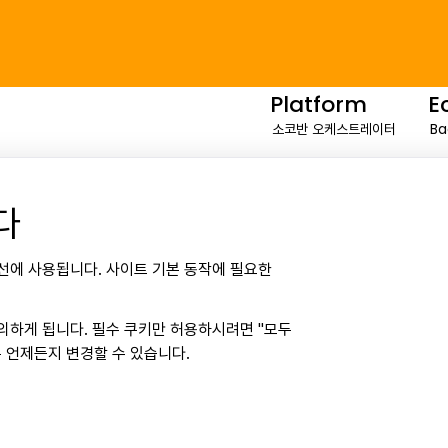
Platform
E
소코반 오케스트레이터
Ba
GPU 가상화
Fa
스토리지 지원
Re
다
WebUI
개선에 사용됩니다. 사이트 기본 동작에 필요한
DGX-Ready 소프트웨어
All-SMI
의하게 됩니다. 필수 쿠키만 허용하시려면 "모두
은 언제든지 변경할 수 있습니다.
본사 및 HPC 연구소
KR Office: 서울특별시 강남구 선릉로 577 CR타워 8층
US Office: 3003 N First st, Suite 221, San Jose, CA 95134