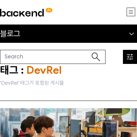
backend.ai
블로그
태그 :
DevRel
'DevRel' 태그가 포함된 게시물