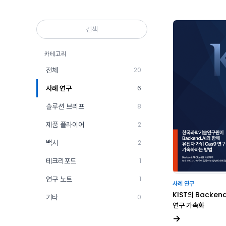
카테고리
전체
20
사례 연구
6
솔루션 브리프
8
제품 플라이어
2
백서
2
테크리포트
1
연구 노트
1
사례 연구
KIST의 Backen
기타
0
연구 가속화
→